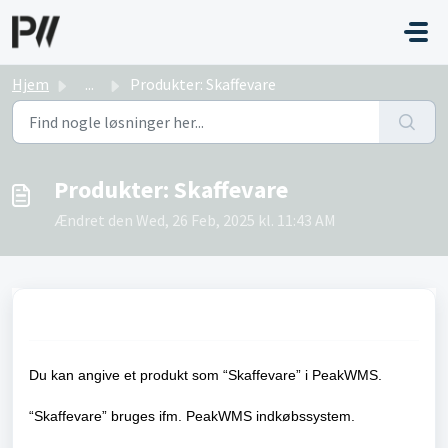
Gå til hovedindhold
Hjem
...
Produkter: Skaffevare
Produkter: Skaffevare
Ændret den Wed, 26 Feb, 2025 kl. 11:43 AM
Du kan angive et produkt som “Skaffevare” i PeakWMS.
“Skaffevare” bruges ifm. PeakWMS indkøbssystem.