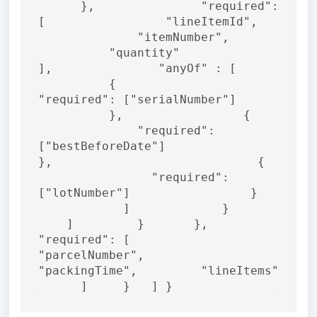
      },               "required": 
[                 "lineItemId",   
              "itemNumber",       
          "quantity"               
],               "anyOf" : [       
          {                   
"required": ["serialNumber"]       
          },                 {     
              "required": 
["bestBeforeDate"]                 
},                             {   
                "required": 
["lotNumber"]                 }   
            ]             }       
    ]         }       },       
"required": [         
"parcelNumber",         
"packingTime",         "lineItems" 
      ]     }   ] }