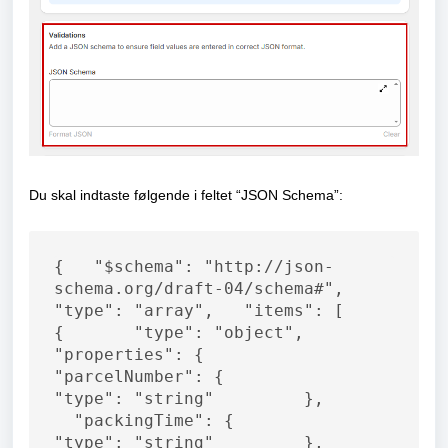
Du skal indtaste følgende i feltet “JSON Schema”:
{   "$schema": "http://json-
schema.org/draft-04/schema#",   
"type": "array",   "items": [     
{       "type": "object",       
"properties": {         
"parcelNumber": {           
"type": "string"         },       
  "packingTime": {           
"type": "string"         },       