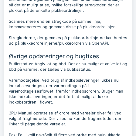
så det er muligt at se, hvilke forskellige stregkoder, der er
plukket på de enkelte plukkeordrelinjer.
Scannes mere end én stregkode på samme linje,
kommasepareres og gemmes disse på plukkeordrelinjen.
Stregkoderne, der gemmes på plukkeordrelinjerne kan hentes
ud på plukkeordrelinjerne/plukkeordren via OpenAPI.
Øvrige opdateringer og bugfixes
Butiksstatus: Angiv lot og bbd. Det er nu muligt at anive lot og
bbd på varerne, der tælles via butiksstatus.
Varemodtagelse: Ved brug af indkøbsleveringer lukkes nu
indkøbsleveringen, der varemodtages på i
varemodtagelsesflowet, fremfor indkøbsordren. Bruger man
ikke indkøbsleveringer, er det fortsat muligt at lukke
indkøbsordren i flowet.
3PL: Manuel oprettelse af ordre med vareejer giver fejl ved
valg af fragtmetode. Der vises nu kun de fragtmetoder, der
linker til pågældende vareejer.
Pak: Fejl i kolli pak/Split til flere ved ordre med nulplukkede