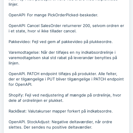
linjer.
OpenAPI: For mange PickOrderPicked-beskeder.
OpenAPI: Cancel SalesOrder returnerer 200, selvom ordren er
i et state, hvor vi ikke tillader cancel.
Pakkevideo: Fejl ved gem af pakkevideo på plukkeordre.
Varemodtagelse: Når der tilføjes en ny indkøbsordrelinje i
varemodtagelsen skal std rabat på leverandør benyttes på
linjen.
OpenAPI. PATCH endpoint tilføjes på produkter. Alle felter,
der er tilgængelige i PUT bliver tilgængelige i PATCH endpoint
for OpenAPI.
Shopify: Fejl ved nedjustering af mængde på ordrelinje, hvor
dele af ordrelinjen er plukket.
RackBeat: Valutakurser mapper forkert på indkøbsordre.
OpenAPI. StockAdjust: Negative deltaværdier, når ordre
slettes. Der sendes nu positive deltaværdier.