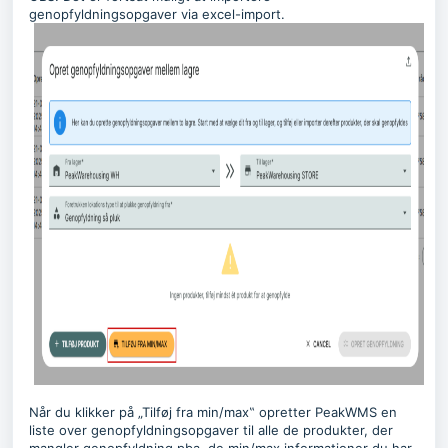
genopfyldningsopgaver via excel-import.
Når du klikker på „Tilføj fra min/max‟ opretter PeakWMS en
liste over genopfyldningsopgaver til alle de produkter, der
mangler genopfyldning pba. de min/max informationer du har