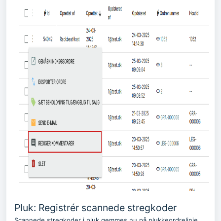
Pluk: Registrér scannede stregkoder
Scannede stregkoder i pluk gemmes nu på plukkeordrelinje,