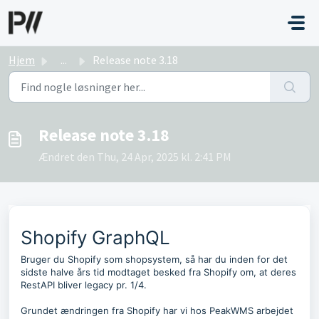
Gå til hovedindhold
Hjem
...
Release note 3.18
Release note 3.18
Ændret den Thu, 24 Apr, 2025 kl. 2:41 PM
Shopify GraphQL
Bruger du Shopify som shopsystem, så har du inden for det
sidste halve års tid modtaget besked fra Shopify om, at deres
RestAPI bliver legacy pr. 1/4.
Grundet ændringen fra Shopify har vi hos PeakWMS arbejdet