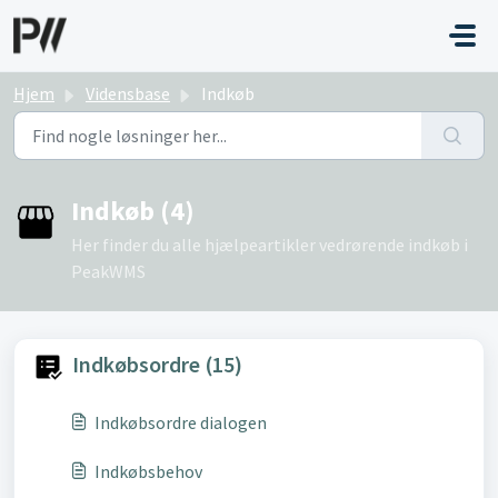
Gå til hovedindhold
Hjem
Vidensbase
Indkøb
Indkøb (4)
Her finder du alle hjælpeartikler vedrørende indkøb i
PeakWMS
Indkøbsordre (15)
Indkøbsordre dialogen
Indkøbsbehov