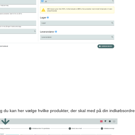
 og du kan her vælge hvilke produkter, der skal med på din indkøbsordre