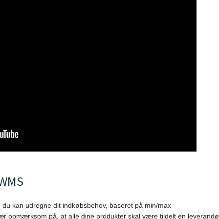
kWMS
an du kan udregne dit indkøbsbehov, baseret på min/max
 opmærksom på, at alle dine produkter skal være tildelt en leverandø