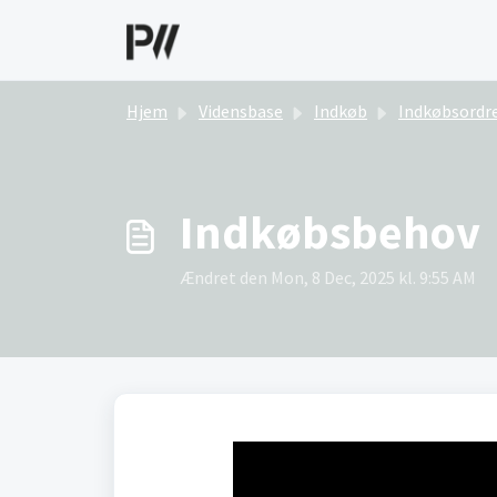
Gå til hovedindhold
Hjem
Vidensbase
Indkøb
Indkøbsordr
Indkøbsbehov
Ændret den Mon, 8 Dec, 2025 kl. 9:55 AM