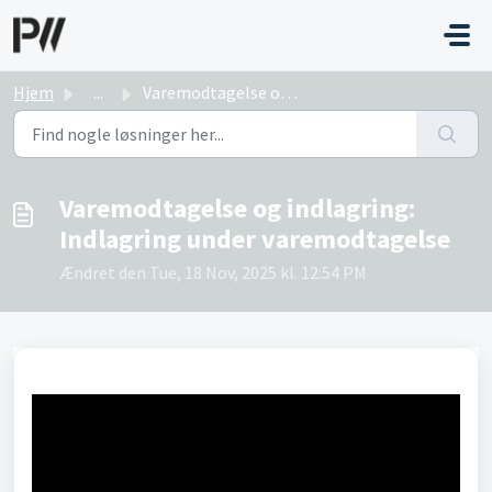
Gå til hovedindhold
Hjem
...
Varemodtagelse og indlagring: Indlagring under varemodtag...
Varemodtagelse og indlagring:
Indlagring under varemodtagelse
Ændret den Tue, 18 Nov, 2025 kl. 12:54 PM