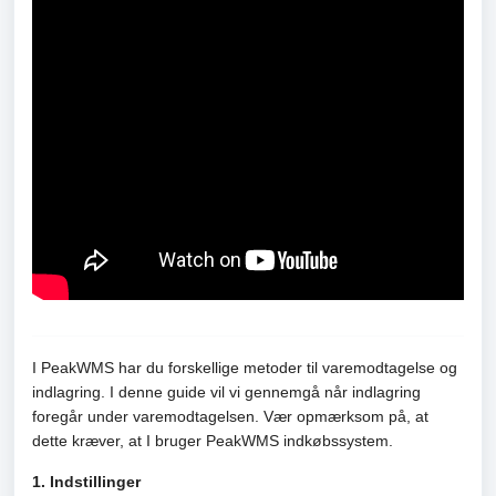
I PeakWMS har du forskellige metoder til varemodtagelse og
indlagring. I denne guide vil vi gennemgå når indlagring
foregår under varemodtagelsen. Vær opmærksom på, at
dette kræver, at I bruger PeakWMS indkøbssystem.
1. Indstillinger