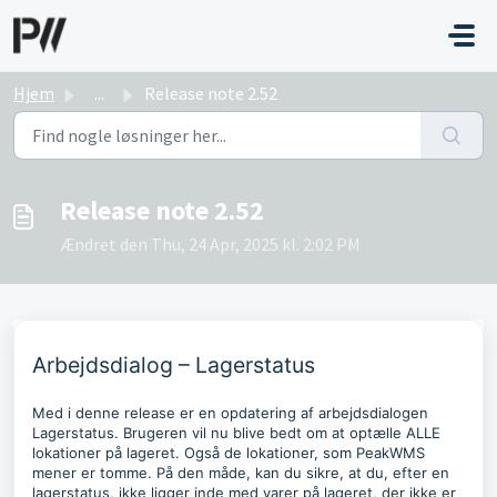
Gå til hovedindhold
Hjem
...
Release note 2.52
Release note 2.52
Ændret den Thu, 24 Apr, 2025 kl. 2:02 PM
Arbejdsdialog – Lagerstatus
Med i denne release er en opdatering af arbejdsdialogen
Lagerstatus. Brugeren vil nu blive bedt om at optælle ALLE
lokationer på lageret. Også de lokationer, som PeakWMS
mener er tomme. På den måde, kan du sikre, at du, efter en
lagerstatus, ikke ligger inde med varer på lageret, der ikke er