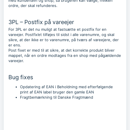
med kundenavn og shop, så brugeren kan vælge, hvilken
ordre, der skal refunderes.
3PL – Postfix på vareejer
For 3PL er det nu muligt at fastsætte et postfix for en
vareejer. Postfix’et tilføjes til sidst i alle varenumre, og skal
sikre, at der ikke er to varenumre, på tværs af vareejere, der
er ens.
Post fixet er med til at sikre, at det korrekte produkt bliver
mappet, når en ordre modtages fra en shop med pågældende
vareejer.
Bug fixes
Opdatering af EAN i Beholdning med efterfølgende
print af EAN label bruger den gamle EAN
Fragtbemærkning til Danske Fragtmænd