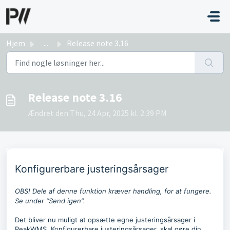
Gå til hovedindhold
Hjem
...
Release note 3.16
Release note 3.16
Ændret den Thu, 24 Apr, 2025 kl. 2:39 PM
Konfigurerbare justeringsårsager
OBS! Dele af denne funktion kræver handling, for at fungere.
Se under “Send igen”.
Det bliver nu muligt at opsætte egne justeringsårsager i
PeakWMS. Konfigurerbare justeringsårsager, skal gøre din