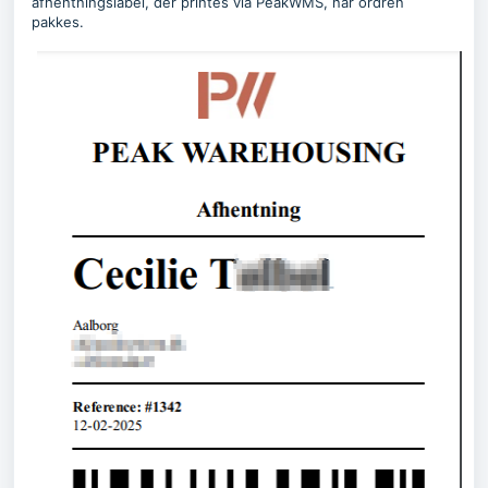
afhentningslabel, der printes via PeakWMS, når ordren
pakkes.