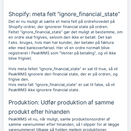
Shopify: meta felt “ignore_financial_state”
Det er nu muligt at sætte et meta felt på ordrehovedet på
Shopify-ordrer, der ignorerer financial state på ordren.
Feltet “ignore_financial_state” gør det muligt at bestemme, om
en ordre skal frigives, selvom den ikke er betalt. Det kan
f.eks. bruges, hvis man har kunder, der betaler på faktura
eller med bankoverførsel. Her vil en ordre normalt blive
registreret i PeakWMS som “Venter på betaling”, og vil ikke
blive frigivet.
Hvis meta feltet “ignore_financial_state” er sat til true, så vil
PeakWMS ignorere den financial state, der er på ordren, og
frigive den.
Hvis meta falt “ignore_financial_state” er sat til false, så vil
PeakWMS ikke ignorere financial state.
Produktion: Udfør produktion af samme
produkt efter hinanden
PeakWMS vil nu, når muligt, samle produktionsordrer af
samme varenummer efter hinanden, så I slipper for at lægge
varenummeret tilbage på hylden mellem produktioner.