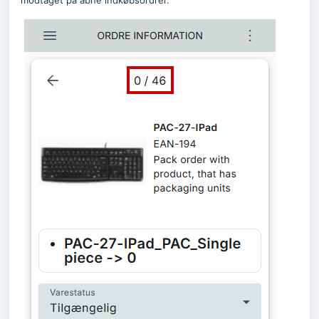
modtaget på åbne indkøbsordrer.