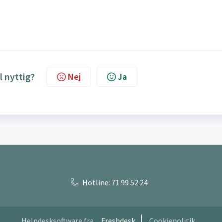
l nyttig?
Nej
Ja
Hotline: 71 99 52 24
Helpdesksoftware fra
Freshdesk
Cookiepolitik