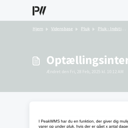
Gå til hovedindhold
Hjem
Vidensbase
Pluk
Pluk - Indstillinger
Optællingsinter
Ændret den Fri, 28 Feb, 2025 kl. 10:12 AM
I PeakWMS har du en funktion, der giver dig mul
varer op under pluk, hvis der er gået x antal dage