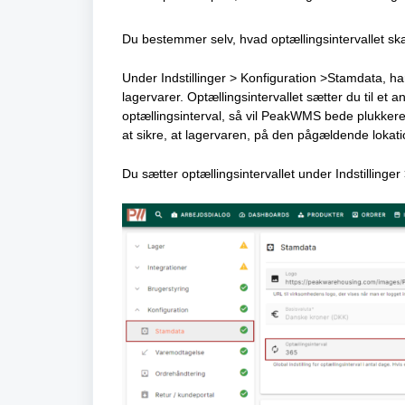
Du bestemmer selv, hvad optællingsintervallet ska
Under Indstillinger > Konfiguration >Stamdata, har
lagervarer. Optællingsintervallet sætter du til et 
optællingsinterval, så vil PeakWMS bede plukkere
at sikre, at lagervaren, på den pågældende lokat
Du sætter optællingsintervallet under Indstillinge