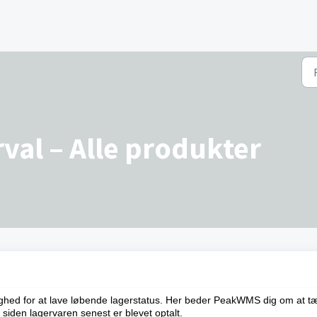
val – Alle produkter
ighed for at lave løbende lagerstatus. Her beder PeakWMS dig om at tæ
 siden lagervaren senest er blevet optalt.