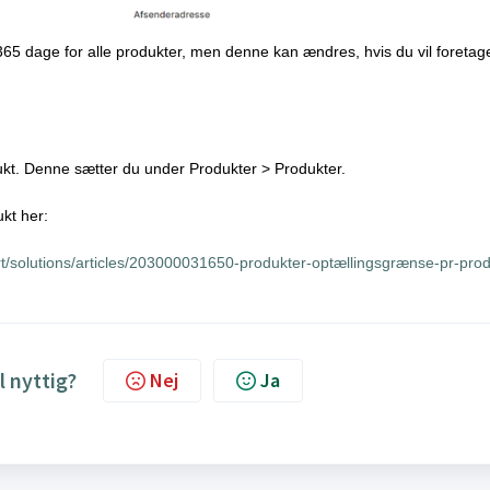
365 dage for alle produkter, men denne kan ændres, hvis du vil foretag
ukt. Denne sætter du under Produkter > Produkter.
kt her:
t/solutions/articles/203000031650-produkter-optællingsgrænse-pr-prod
l nyttig?
Nej
Ja