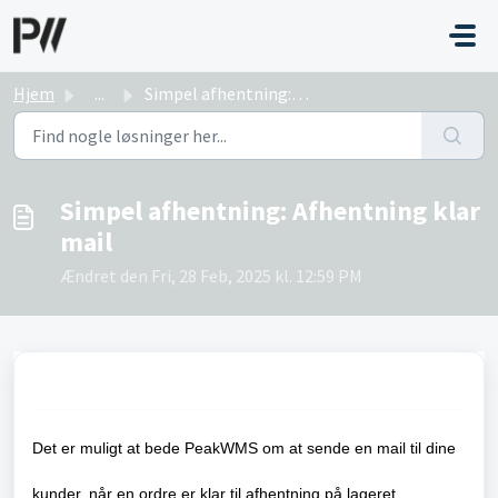
Gå til hovedindhold
Hjem
...
Simpel afhentning: Afhentning klar mail
Simpel afhentning: Afhentning klar
mail
Ændret den Fri, 28 Feb, 2025 kl. 12:59 PM
Det er muligt at bede PeakWMS om at sende en mail til dine
kunder, når en ordre er klar til afhentning på lageret.